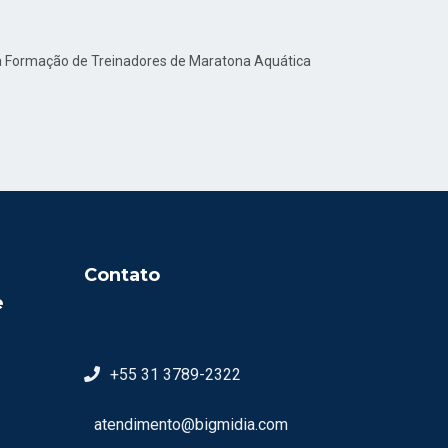
ara Formação de Treinadores de Maratona Aquática
Contato
e
+55 31 3789-2322
atendimento@bigmidia.com