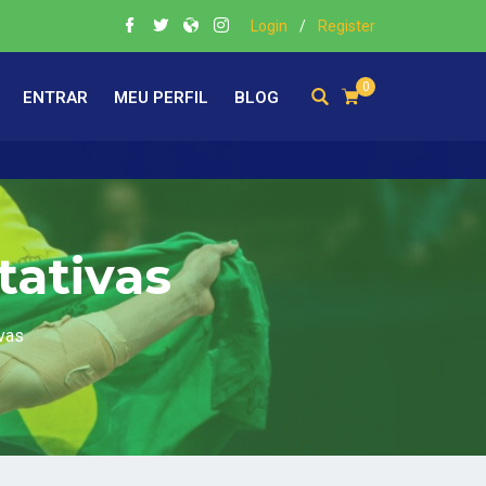
Login
/
Register
0
ENTRAR
MEU PERFIL
BLOG
tativas
ivas