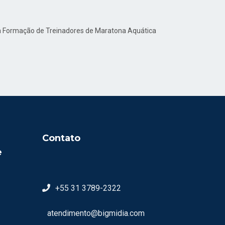
ara Formação de Treinadores de Maratona Aquática
Contato
e
+55 31 3789-2322
atendimento@bigmidia.com