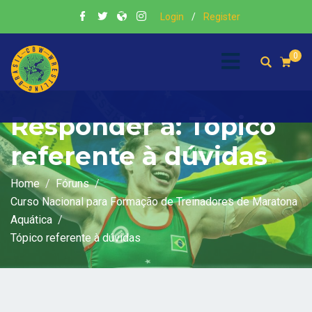
Login
/
Register
0
Responder a: Tópico
referente à dúvidas
Home
Fóruns
Curso Nacional para Formação de Treinadores de Maratona
Aquática
Tópico referente à dúvidas