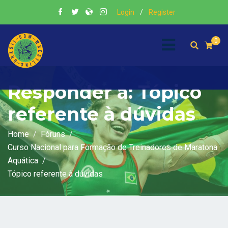
Login
/
Register
0
Responder a: Tópico
referente à dúvidas
Home
Fóruns
Curso Nacional para Formação de Treinadores de Maratona
Aquática
Tópico referente à dúvidas