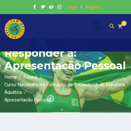
Login
/
Register
0
Responder a:
Apresentacão Pessoal
Home
Fóruns
Curso Nacional para Formação de Treinadores de Maratona
Aquática
Apresentacão Pessoal