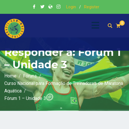
Login
/
Register
0
Responder a: Fórum 1
– Unidade 3
Home
Fóruns
Curso Nacional para Formação de Treinadores de Maratona
Aquática
Fórum 1 – Unidade 3