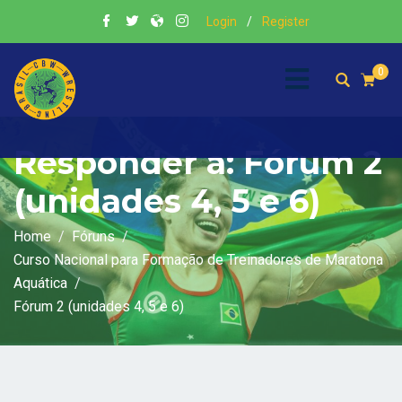
Login
/
Register
0
Responder a: Fórum 2
(unidades 4, 5 e 6)
Home
Fóruns
Curso Nacional para Formação de Treinadores de Maratona
Aquática
Fórum 2 (unidades 4, 5 e 6)