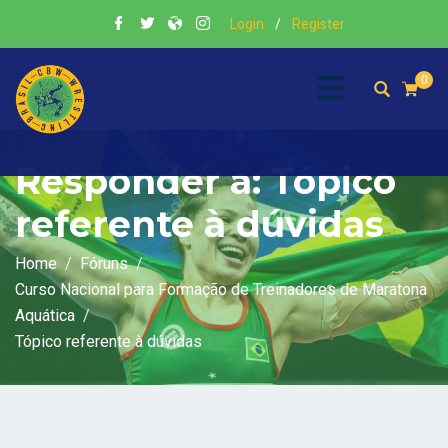
Login
/
Register
0
Responder a: Tópico
referente à dúvidas
Home
Fóruns
Curso Nacional para Formação de Treinadores de Maratona
Aquática
Tópico referente à dúvidas