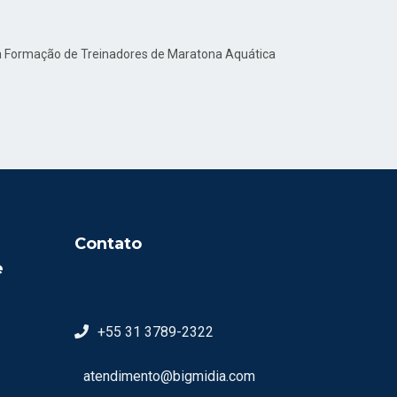
ara Formação de Treinadores de Maratona Aquática
Contato
e
+55 31 3789-2322
atendimento@bigmidia.com