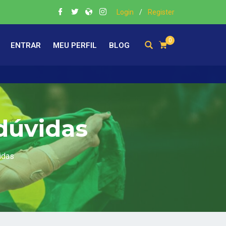
Login
/
Register
0
ENTRAR
MEU PERFIL
BLOG
 dúvidas
idas