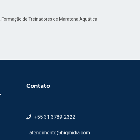
ara Formação de Treinadores de Maratona Aquática
Contato
e
+55 31 3789-2322
atendimento@bigmidia.com