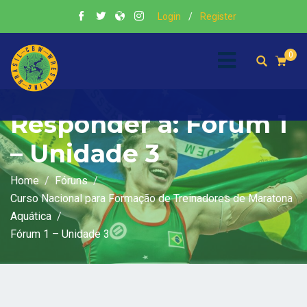
Login
/
Register
0
Responder a: Fórum 1
– Unidade 3
Home
Fóruns
Curso Nacional para Formação de Treinadores de Maratona
Aquática
Fórum 1 – Unidade 3