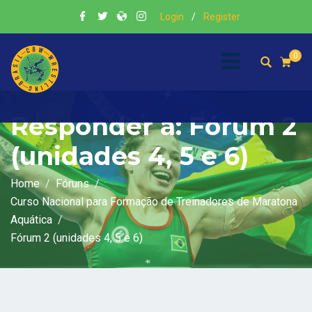
Login
/
Register
0
Responder a: Fórum 2
(unidades 4, 5 e 6)
Home
Fóruns
Curso Nacional para Formação de Treinadores de Maratona
Aquática
Fórum 2 (unidades 4, 5 e 6)