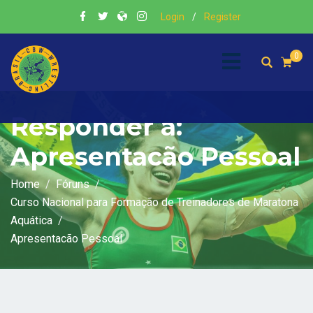
Login
/
Register
0
Responder a:
Apresentacão Pessoal
Home
Fóruns
Curso Nacional para Formação de Treinadores de Maratona
Aquática
Apresentacão Pessoal