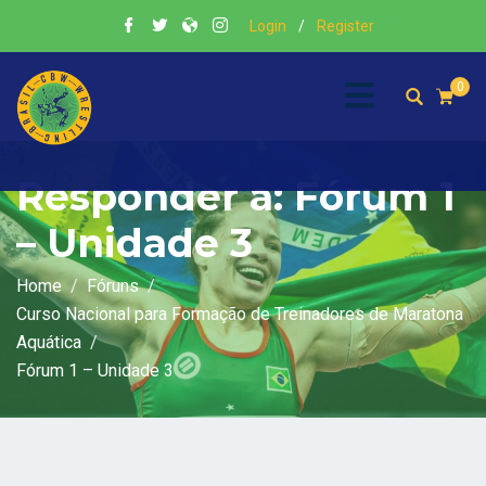
Login
/
Register
0
Responder a: Fórum 1
– Unidade 3
Home
Fóruns
Curso Nacional para Formação de Treinadores de Maratona
Aquática
Fórum 1 – Unidade 3