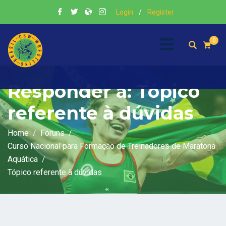
Login
/
Register
0
Responder a: Tópico
referente à dúvidas
Home
Fóruns
Curso Nacional para Formação de Treinadores de Maratona
Aquática
Tópico referente à dúvidas