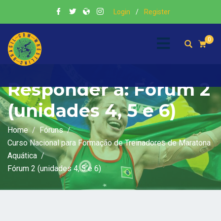
Login
/
Register
0
Responder a: Fórum 2
(unidades 4, 5 e 6)
Home
Fóruns
Curso Nacional para Formação de Treinadores de Maratona
Aquática
Fórum 2 (unidades 4, 5 e 6)