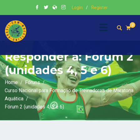
Login
/
Register
0
Responder a: Fórum 2
(unidades 4, 5 e 6)
Home
Fóruns
Curso Nacional para Formação de Treinadores de Maratona
Aquática
Fórum 2 (unidades 4, 5 e 6)