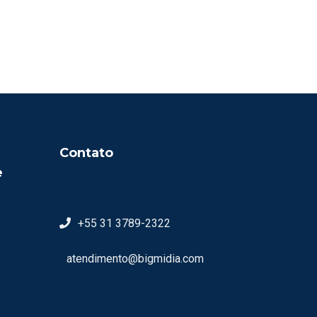
Contato
e
+55 31 3789-2322
atendimento@bigmidia.com